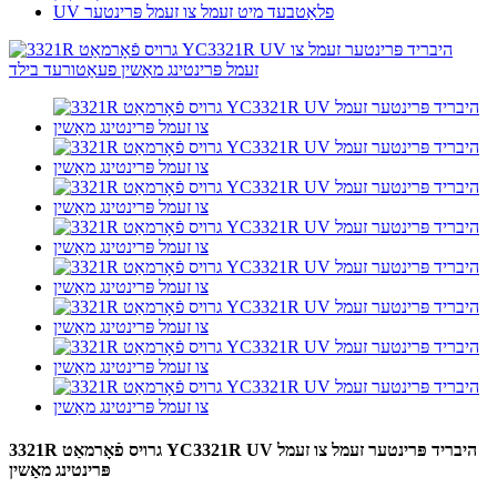
UV פלאַטבעד מיט זעמל צו זעמל פּרינטער
3321R גרויס פֿאָרמאַט YC3321R UV היבריד פּרינטער זעמל צו זעמל
פּרינטינג מאַשין