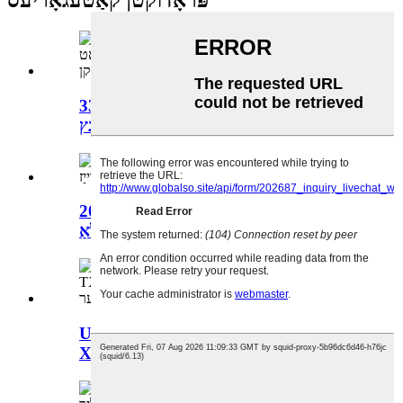
פּראָדוקטן קאַטעגאָריעס
3321 ל uv גרויס גרייס 7 פֿאַרבן פּאַרפום
לאגלען פּרינץ ...
2030H CMYK 4 קאָליר פּווק ינדאַסטרי
ינגקדזשעט ווו פלאַ ...
Uv DTF Printer 3360 Double Head
Xp600 TX800 פֿאַר ...