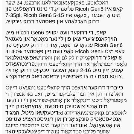
האַכלאָטע
,
פּאַסן
קענען
פֿאַר לאַנג אַרבעט, 24 שעה
פליסנדיק
.די טינט דראָפּלעט פון Ricoh Gen5 קאָפּ איז
7-35pl, Ricoh Gen6 קאָפּ איז 5-15pl, מיט אַ העכער
דרוק האַכלאָטע און פאַסטער דרוק גיכקייַט.
מיט Ricoh Gen6 קאָפּ, די דרוקער וועט יקוויפּ
הויך
קאַנפיגיעריישאַן
פון לייַנער מאָטאָר און מעטאַל
ענקאָדער פּאַס, אַזוי די דרוק גיכקייַט פון Ricoh Gen6
קאָפּ וועט זיין פאַסטער 40% ווי Ricoh Gen5 קעפ.מיט
8 קאָליר דרוק
קמיק וו לק לם און וואַרניש
אַפּשאַנאַל
פֿאַר
גלאָסי ​​ייבערפלאַך און הויך קוואַליטעט דרוקן
.פּרינטהעאַדס
קענען זיין מיט 2-16 קעפ, העכער גיכקייַט דרוקן אַרויף
צו 80 סקם / ה צו פאַרשטיין ינדאַסטריאַל פּראָדוקציע.
כייבריד
דרוקער א
דאָפּט הויך קוואַליטעט גומע
דיין UV
O
וואַל צו דרוקן אין דער זעלביקער צייט, וואָס גאַראַנטירן די
מאַטעריאַל נישט רינגקאַלד און אַוועק-שפּור
.און די דרוקער
מיט אַנטי-צושטויסן סיסטעם, אָטאַמאַטיק הייך
לאטפאָרם
,
p
אַקומינג
v
נאָדייזד
a
rd
דיטעקשאַן מיטל, המגיד
אַנטי-סטאַטיק פונקציאָנירן און רעגיסטראַציע שטיפט
איז אַפּשאַנאַל.
אונדזער דרוקער מיט י
ינדוסטרי מיינונג
שווער פליכט סטרוקטור ענשור די
פּינטלעכקייַט
און