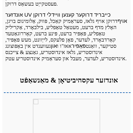
פעסטקייַט בעשאַס דרוקן.
אונדזער UV כייבריד דרוקער קענען וויידלי דרוקן
אויף
דרוקן אויף גלאז, סעראַמיק קאַכל, פּווק, אַלומינום בויגן,
האָלץ מדף ברעט, מעטאַל טאַפליע, בילבאָרד, אַקריליק
טאַפליע, פּאַפּיר ברעט, פּינע ברעט, קאָררוגאַטעד
קאַרדבאָרד, לעדער, פאָן פלעקס, לייַוונט, מעש פּאַפּיר,
סטיקער, וואַנט
פּאַפּיר
אאז"ו ו
און
געווענדט אין באַפּוצונג
אינדוסטריע, גלאז אינדוסטריע, גאַנצע & צייכנס
אינדוסטריע, לעדער, מעבל און סעראַמיק אינדוסטריע עטק.
אונדזער עקסהיביטיאָן & מאַנשאַפֿט