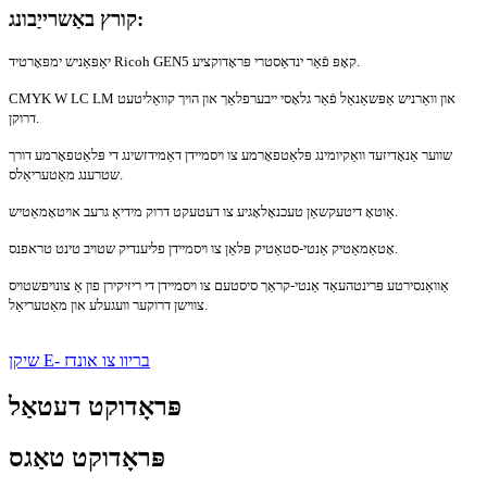
קורץ באַשרייַבונג:
יאַפּאַניש ימפּאָרטיד Ricoh GEN5 קאָפּ פֿאַר ינדאַסטרי פּראָדוקציע.
CMYK W LC LM און וואַרניש אַפּשאַנאַל פֿאַר גלאָסי ​​ייבערפלאַך און הויך קוואַליטעט
דרוקן.
שווער אַנאָדיזעד וואַקיומינג פּלאַטפאָרמע צו ויסמיידן דאַמידזשינג די פּלאַטפאָרמע דורך
שטרענג מאַטעריאַלס.
אַוטאָ דיטעקשאַן טעכנאָלאָגיע צו דעטעקט דרוק מידיאַ גרעב אויטאָמאַטיש.
אָטאַמאַטיק אַנטי-סטאַטיק פּלאַן צו ויסמיידן פליענדיק שטויב טינט טראפנס.
אַוואַנסירטע פּרינטהעאַד אַנטי-קראַך סיסטעם צו ויסמיידן די ריזיקירן פון אַ צונויפשטויס
צווישן דרוקער וועגעלע און מאַטעריאַל.
שיקן E- בריוו צו אונדז
פּראָדוקט דעטאַל
פּראָדוקט טאַגס