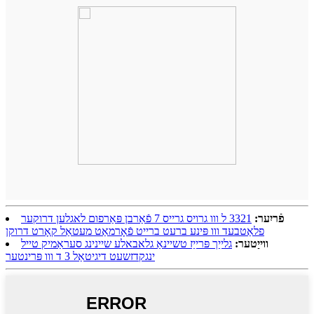
פֿריִער:
3321 ל ווו גרויס גרייס 7 פֿאַרבן פּאַרפום לאגלען דרוקער
פלאַטבעד ווו פּינע ברעט ברייט פֿאָרמאַט מעטאַל קאָרט דרוקן
ווייַטער:
גלייַך פּרייַז טשיינאַ גלאבאלע שיינינג סעראַמיק טייל
ינגקדזשעט דיגיטאַל 3 ד ווו פּרינטער