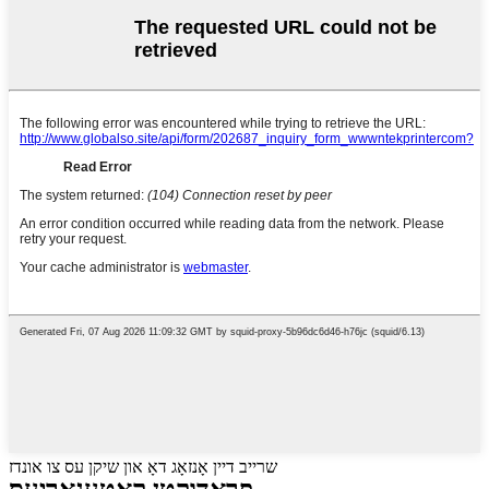
שרייב דיין אָנזאָג דאָ און שיקן עס צו אונדז