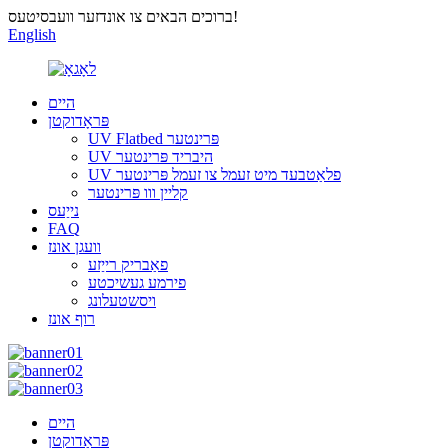
ברוכים הבאים צו אונדזער וועבסיטעס!
English
היים
פּראָדוקטן
UV Flatbed פּרינטער
UV היבריד פּרינטער
UV פלאַטבעד מיט זעמל צו זעמל פּרינטער
קליין ווו פּרינטער
נייַעס
FAQ
וועגן אונז
פאַבריק רייַזע
פירמע געשיכטע
ויסשטעלונג
רוף אונז
היים
פּראָדוקטן