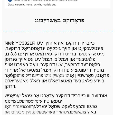
פּראָדוקט באַשרייַבונג
Ntek YC3321R UV כייבריד דרוקער איז אַ הויך
פּינטלעכקייַט און הויך-גיכקייַט ינדאַסטריאַל דרוקער,
מיט אַ הינטער ברייט דרוקן פֿאָרמאַט אַרויף צו 3.3 ם,
עס אויך גערופן UV פלאַטבעד און זעמל צו זעמל
דרוקער, וואָס באזירט אויף UV פלאַטבעד דרוקער,
מוסיף די פונקציע פון ​​​​דרוקן זעמל מאַטעריאַל אויף די
פראָנט,
פאַרשטיין אָ
ניט מאַשין מיט צווייענדיק צוועקן
פֿאַר
ביידע פלאַטבעד מאַטעריאַלס און ראָלל מאַטעריאַלס
דרוקן.
אונדזער ווו כייבריד דרוקער אַדאַפּט אָריגינעל יאַפּאַניש
ימפּאָרטיד
אינדוסטריעלע מיינונג
ג5/ג6
ומבאַפלעקט שטאָל ינערלעך
Ricoh
גרוי-וואָג
באַהיצונג
קאָפּ
מיט
הויך פאָרשטעלונג אין גיכקייַט און