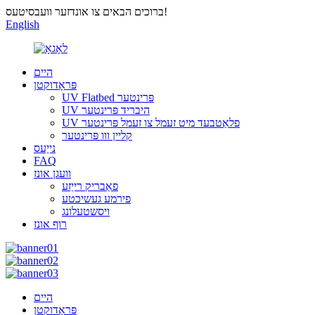
ברוכים הבאים צו אונדזער וועבסיטעס!
English
היים
פּראָדוקטן
UV Flatbed פּרינטער
UV היבריד פּרינטער
UV פלאַטבעד מיט זעמל צו זעמל פּרינטער
קליין ווו פּרינטער
נייַעס
FAQ
וועגן אונז
פאַבריק רייַזע
פירמע געשיכטע
ויסשטעלונג
רוף אונז
היים
פּראָדוקטן