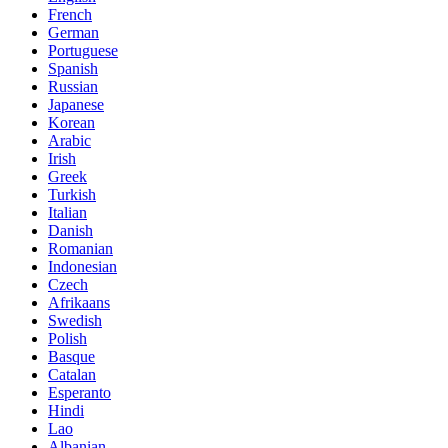
French
German
Portuguese
Spanish
Russian
Japanese
Korean
Arabic
Irish
Greek
Turkish
Italian
Danish
Romanian
Indonesian
Czech
Afrikaans
Swedish
Polish
Basque
Catalan
Esperanto
Hindi
Lao
Albanian