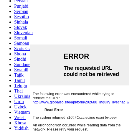
Persian
Punjabi
Serbian
Sesotho
Sinhala
Slovak
Slovenian
Somali
Samoan
Scots Gaelic
Shona
Sindhi
Sundanese
Swahili
Tajik
Tamil
Telugu
Thai
Ukrainian
Urdu
Uzbek
Vietnamese
Welsh
Xhosa
Yiddish