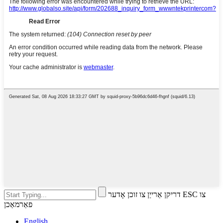
דריקן אַרייַן צו זוכן אָדער ESC צו
פאַרמאַכן
English