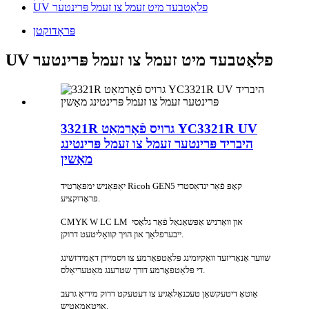
UV פלאַטבעד מיט זעמל צו זעמל פּרינטער
פּראָדוקטן
UV פלאַטבעד מיט זעמל צו זעמל פּרינטער
3321R גרויס פֿאָרמאַט YC3321R UV
היבריד פּרינטער זעמל צו זעמל פּרינטינג
מאַשין
יאַפּאַניש ימפּאָרטיד Ricoh GEN5 קאָפּ פֿאַר ינדאַסטרי
פּראָדוקציע.
CMYK W LC LM און וואַרניש אַפּשאַנאַל פֿאַר גלאָסי ​​
ייבערפלאַך און הויך קוואַליטעט דרוקן.
שווער אַנאָדיזעד וואַקיומינג פּלאַטפאָרמע צו ויסמיידן דאַמידזשינג
די פּלאַטפאָרמע דורך שטרענג מאַטעריאַלס.
אַוטאָ דיטעקשאַן טעכנאָלאָגיע צו דעטעקט דרוק מידיאַ גרעב
אויטאָמאַטיש.