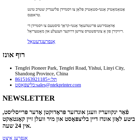
אָטאַמאַטיק אַנטי-סטאַטיק פּלאַן צו ויסמיידן פליענדיק שטויב טינט
טראפנס.
אַוואַנסירטע פּרינטהעאַד אַנטי-קראַך סיסטעם צו ויסמיידן די
ריזיקירן פון אַ צונויפשטויס צווישן דרוקער וועגעלע און מאַטעריאַל.
אָנפרעג
דעטאַל
רוף אונז
Tengfei Pioneer Park, Tengfei Road, Yishui, Linyi City,
Shandong Province, China
תּל:
+8615163921185
sales@ntekprinter.com
בליצפּאָסט:
NEWSLETTER
פֿאַר ינקוועריז וועגן אונדזער פּראָדוקטן אָדער פּרייסליסט,
ביטע לאָזן אונדז דיין בליצפּאָסט און מיר וועלן זיין קאָנטאַקט
אין 24 שעה.
אָנפרעג איצט